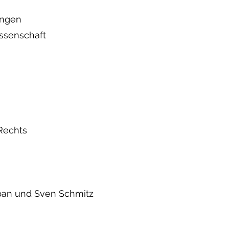
ingen
issenschaft
 Rechts
rban und Sven Schmitz