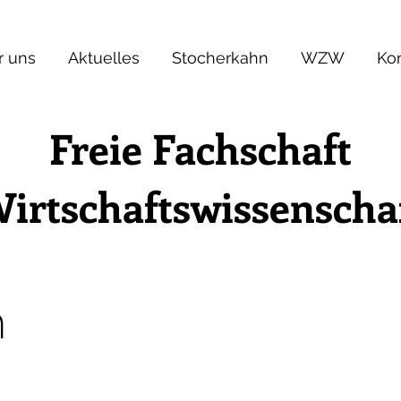
r uns
Aktuelles
Stocherkahn
WZW
Ko
Freie Fachschaft
irtschaftswissenscha
m