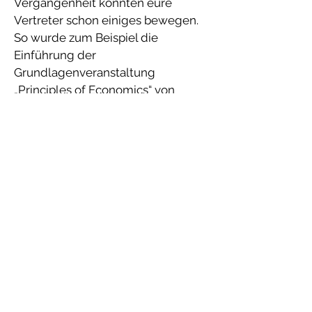
Vergangenheit konnten eure
Vertreter schon einiges bewegen.
So wurde zum Beispiel die
Einführung der
Grundlagenveranstaltung
„Principles of Economics“ von
studentischer Seite initiiert. Und
auch die Schaffung der
Unternehmenskontaktstelle geht
auf das Engagement der
Studierendenvertreter zurück!
Studierendenrat Tübingen (Stura)
Der Studierendenrat Tübingen
(StuRa) ist das zentrale
beschlussfassende und
vertretende Organ der Verfassten
Studierendenschaft, der die
Interessen aller Studierenden